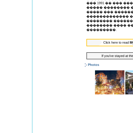
��� 1991 �� ��� �
����� �������� �
����� ��� �����
������������� �
�������� �������
�������� ���� �
���������.
Click here to read
M
If you've stayed at thi
Photos