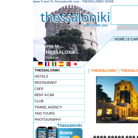
www.Travel-To-Thessaloniki.com - THESSALONIKI GUIDE
HOME
|
E-CA
Welcome to ...
THESSALONIKI
Macedonia
THESSALONIKI
THESSALONIKI
THESSALO
HOTELS
RESTAURANT
CAFE
RENT A CAR
CLUB
TRAVEL AGENCY
TAXI TOURS
PHOTOGRAPHY
…���� ����� ��� 