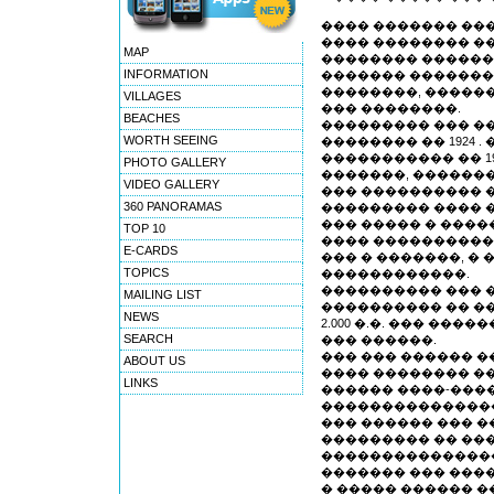
���� ������� ���
���� �������� ��
MAP
�������� ������
INFORMATION
������� �������
��������, �����
VILLAGES
��� ��������.
BEACHES
��������� ��� ��
WORTH SEEING
�������� �� 1924 
����������� �� 1
PHOTO GALLERY
�������, ������
VIDEO GALLERY
��� ���������� 
360 PANORAMAS
��������� ���� 
��� ����� � ����
TOP 10
���� �����������
E-CARDS
��� � �������, �
TOPICS
������������.
���������� ��� �
MAILING LIST
���������� �� ���
NEWS
2.000 �.�. ��� ��
SEARCH
��� ������.
��� ��� ������ 
ABOUT US
���� �������� �
LINKS
������ ����-���
���������������
��� ������ ��� �
��������� �� ��
���������������
������� ��� ����
� ����� ������ �